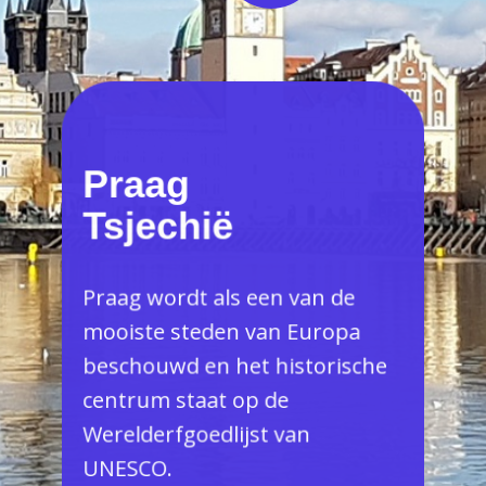
Praag
Tsjechië
Praag wordt als een van de
mooiste steden van Europa
beschouwd en het historische
centrum staat op de
Werelderfgoedlijst van
UNESCO.